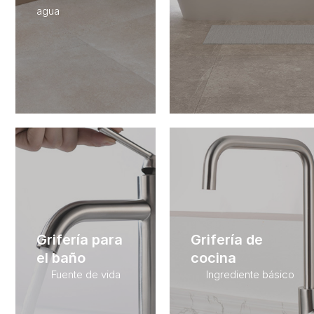
agua
Grifería para
Grifería de
el baño
cocina
Fuente de vida
Ingrediente básico